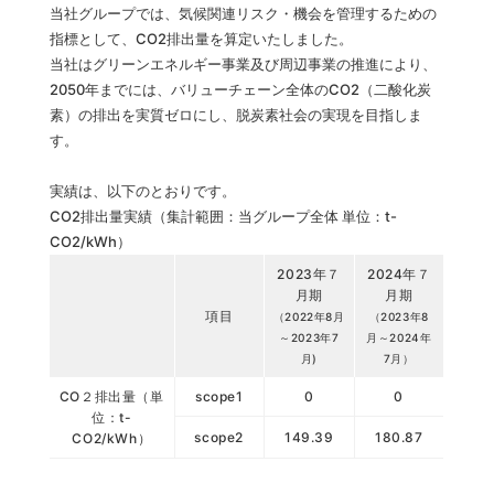
当社グループでは、気候関連リスク・機会を管理するための
指標として、CO2排出量を算定いたしました。
当社はグリーンエネルギー事業及び周辺事業の推進により、
2050年までには、バリューチェーン全体のCO2（二酸化炭
素）の排出を実質ゼロにし、脱炭素社会の実現を目指しま
す。
実績は、以下のとおりです。
CO2排出量実績（集計範囲：当グループ全体 単位：t-
CO2/kWh）
2023年７
2024年７
月期
月期
項目
（2022年8月
（2023年8
～2023年7
月～2024年
月)
7月）
CO２排出量（単
scope1
0
0
位：t-
scope2
149.39
180.87
CO2/kWh）