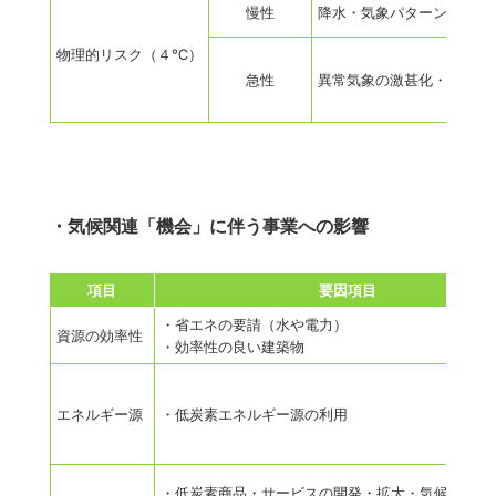
慢性
降水・気象パターンの変化
物理的
リスク
（４℃）
急性
異常気象の激甚化・自然災
・気候関連「機会」に伴う事業への影響
項目
要因項目
・省エネの要請（水や電力）
資源の効率性
・効率性の良い建築物
エネルギー源
・低炭素エネルギー源の利用
・低炭素商品・サービスの開発・拡大・気候への適