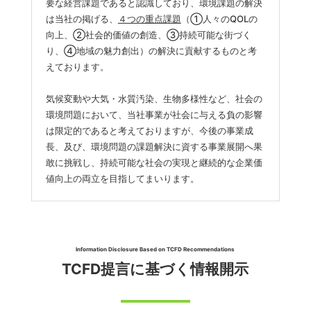
要な経営課題であると認識しており、環境課題の解決
は当社の掲げる、
４つの重点課題
（①人々のQOLの
向上、②社会的価値の創造、③持続可能な街づく
り、④地域の魅力創出）の解決に貢献するものと考
えております。
気候変動や大気・水質汚染、生物多様性など、社会の
環境問題において、当社事業が社会に与える負の影響
は限定的であると考えておりますが、今後の事業成
長、及び、環境問題の課題解決に資する事業展開へ果
敢に挑戦し、持続可能な社会の実現と継続的な企業価
値向上の両立を目指してまいります。
Information Disclosure Based on TCFD Recommendations
TCFD提言に基づく情報開示