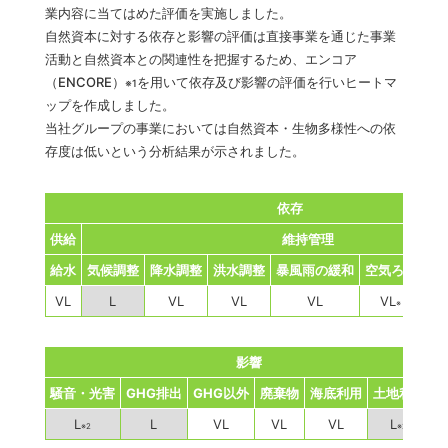
業内容に当てはめた評価を実施しました。
自然資本に対する依存と影響の評価は直接事業を通じた事業
活動と自然資本との関連性を把握するため、エンコア
（ENCORE）
を用いて依存及び影響の評価を行いヒートマ
※1
ップを作成しました。
当社グループの事業においては自然資本・生物多様性への依
存度は低いという分析結果が示されました。
依存
供給
維持管理
給水
気候調整
降水調整
洪水調整
暴風雨の緩和
空気ろ過
土
VL
L
VL
VL
VL
VL
※
影響
騒音・光害
GHG排出
GHG以外
廃棄物
海底利用
土地利用
L
L
VL
VL
VL
L
L
※2
※2