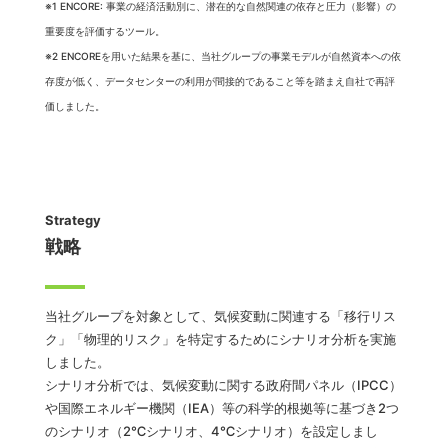
※1 ENCORE: 事業の経済活動別に、潜在的な自然関連の依存と圧力（影響）の
重要度を評価するツール。
※2 ENCOREを用いた結果を基に、当社グループの事業モデルが自然資本への依
存度が低く、データセンターの利用が間接的であること等を踏まえ自社で再評
価しました。
Strategy
戦略
当社グループを対象として、気候変動に関連する「移行リス
ク」「物理的リスク」を特定するためにシナリオ分析を実施
しました。
シナリオ分析では、気候変動に関する政府間パネル（IPCC）
や国際エネルギー機関（IEA）等の科学的根拠等に基づき2つ
のシナリオ（2℃シナリオ、4℃シナリオ）を設定しまし