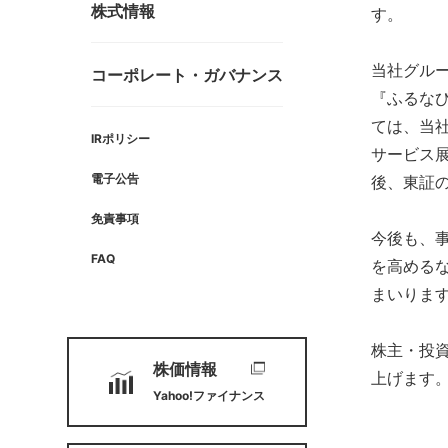
株式情報
す。
当社グルー
コーポレート・
ガバナンス
『ふるな
ては、当
IRポリシー
サービス展
電子公告
後、東証
免責事項
今後も、
FAQ
を高める
まいりま
株主・投
株価情報
上げます
Yahoo!ファイナンス