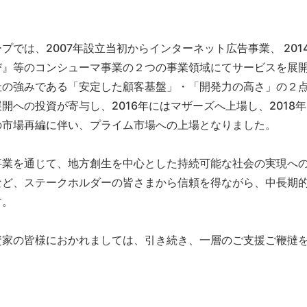
プでは、2007年設立当初からインターネット広告事業、 20
び』等のコンシューマ事業の２つの事業領域にてサービスを展
社の強みである「安定した顧客基盤」・「開発力の高さ」の２
開への投資が寄与し、2016年にはマザーズへ上場し、2018
の市場再編に伴い、プライム市場への上場となりました。
事業を通じて、地方創生を中心とした持続可能な社会の実現へ
など、ステークホルダーの皆さまから信頼を得ながら、中長期
す。
資家の皆様におかれましては、引き続き、一層のご支援ご鞭撻
。