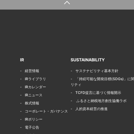
IR
SUSTAINABILITY
経営情報
サステナビリティ基本方針
IRライブラリ
「持続可能な開発目標(SDGs)」
リティ
IRカレンダー
TCFD提言に基づく情報開示
IRニュース
ふるさと納税地方創生協働ラボ
株式情報
人的資本経営の推進
コーポレート・ガバナンス
IRポリシー
電子公告