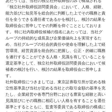
あたっては、当社の独立社外取締役のみで構成される
「独立社外取締役諮問委員会」において、人格、経験、
能力並びに知見等を総合的に判断した上でその職務と責
任を全うできる適任者であるかを検討し、検討の結果を
取締役会に答申してその判断を仰ぐこととしておりま
す。 特に社内取締役候補の指名にあたっては、当社グ
ループの持続的な成長及び企業価値向上を実現するた
め、当社グループの社会的責任や使命を理解した上で経
営環境、経営資源を統合的に把握し、公正・的確に職務
を遂行することができる人格・見識を有していることを
選定基準として、独立社外取締役諮問委員会において候
補者の検討を行い、検討の結果を取締役会に答申しま
す。
社外取締役につきましては、東京証券取引所が定める独
立性基準及び当社が定める当社との取引金額の基準を充
たし、企業経営や各専門分野における豊富な経験と高い
見識並びにその職務に相応しい人格を有することを選任
基準とするとともに、監査等委員である取締役の構成に