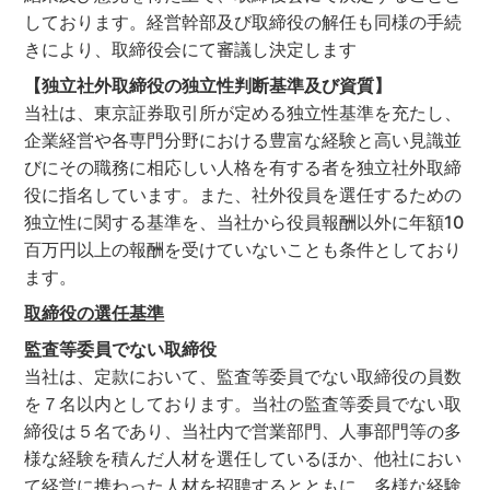
しております。経営幹部及び取締役の解任も同様の手続
きにより、取締役会にて審議し決定します
【独立社外取締役の独立性判断基準及び資質】
当社は、東京証券取引所が定める独立性基準を充たし、
企業経営や各専門分野における豊富な経験と高い見識並
びにその職務に相応しい人格を有する者を独立社外取締
役に指名しています。また、社外役員を選任するための
独立性に関する基準を、当社から役員報酬以外に年額10
百万円以上の報酬を受けていないことも条件としており
ます。
取締役の選任基準
監査等委員でない取締役
当社は、定款において、監査等委員でない取締役の員数
を７名以内としております。当社の監査等委員でない取
締役は５名であり、当社内で営業部門、人事部門等の多
様な経験を積んだ人材を選任しているほか、他社におい
て経営に携わった人材を招聘するとともに、多様な経験